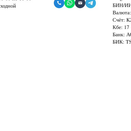
БИН/ИИ
ыходной
Валюта
Счёт: 
Кбе: 17
Банк: А
БИК: T