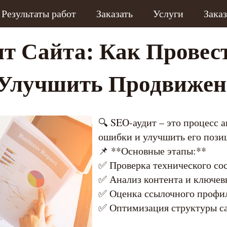
Результаты работ
Заказать
Услуги
Зака
т Сайта
: Как Провес
 Улучшить Продвижен
🔍 SEO-аудит – это процесс 
ошибки и улучшить его позиц
📌 **Основные этапы:**
✅ Проверка технического сос
✅ Анализ контента и ключев
✅ Оценка ссылочного профи
✅ Оптимизация структуры са