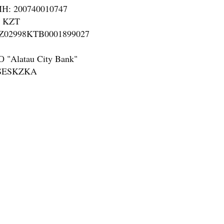
Н: 200740010747
: KZT
KZ02998KTB0001899027
О "Alatau City Bank"
SESKZKA