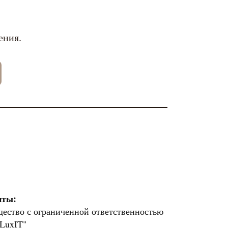
ения.
иты:
ество с ограниченной ответственностью
 LuxIT"